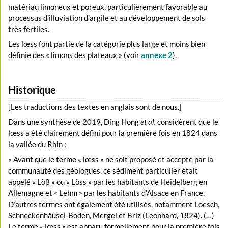
matériau limoneux et poreux, particulièrement favorable au
processus d’illuviation d’argile et au développement de sols
très fertiles.
Les lœss font partie de la catégorie plus large et moins bien
définie des « limons des plateaux » (voir
annexe 2
).
Historique
[Les traductions des textes en anglais sont de nous.]
Dans une synthèse de 2019, Ding Hong
et al.
considèrent que le
lœss a été clairement défini pour la première fois en 1824 dans
la vallée du Rhin :
« Avant que le terme « lœss » ne soit proposé et accepté par la
communauté des géologues, ce sédiment particulier était
appelé « Löβ » ou « Löss » par les habitants de Heidelberg en
Allemagne et « Lehm » par les habitants d’Alsace en France.
D’autres termes ont également été utilisés, notamment Loesch,
Schneckenhǎusel-Boden, Mergel et Briz (Leonhard, 1824). (…)
Le terme « lœss » est apparu formellement pour la première fois