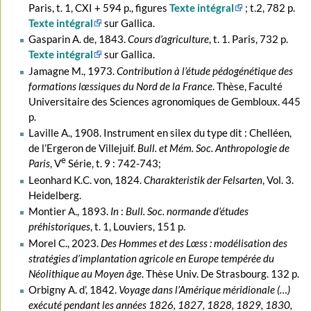
Paris, t. 1, CXI + 594 p., figures
Texte intégral
; t.2, 782 p.
Texte intégral
sur Gallica.
Gasparin A. de, 1843.
Cours d’agriculture
, t. 1. Paris, 732 p.
Texte intégral
sur Gallica.
Jamagne M., 1973.
Contribution à l’étude pédogénétique des
formations lœssiques du Nord de la France
. Thèse, Faculté
Universitaire des Sciences agronomiques de Gembloux. 445
p.
Laville A., 1908. Instrument en silex du type dit : Chelléen,
de l’Ergeron de Villejuif.
Bull. et Mém. Soc. Anthropologie de
e
Paris
, V
Série, t. 9 : 742-743;
Leonhard K.C. von, 1824.
Charakteristik der Felsarten
, Vol. 3.
Heidelberg.
Montier A., 1893.
In
:
Bull. Soc. normande d’études
préhistoriques
, t. 1, Louviers, 151 p.
Morel C., 2023.
Des Hommes et des Lœss : modélisation des
stratégies d’implantation agricole en Europe tempérée du
Néolithique au Moyen âge
. Thèse Univ. De Strasbourg. 132 p.
Orbigny A. d’, 1842.
Voyage dans l’Amérique méridionale (…)
exécuté pendant les années 1826, 1827, 1828, 1829, 1830,