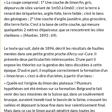
« La coupe comprend : 1° Une couche de limon fin, gris,
dépourvu de silex variant de 1m50 à 0m60 ; c’est la terre à
renard des briqueteries, argile folle, terre faible ; c’est le lœss
des géologues ; 2° Une couche d’argile jaunâtre, plus grossière,
dite terre forte. C’est à la base de cette couche, qui mesure
quelquefois 2 mètres d’épaisseur, que se rencontrent les silex
chelléens ». (Montier, 1893 : 69).
Le texte qui suit, daté de 1896, décrit les résultats de fouilles
menées dans une petite grotte proche d’Arcy-sur-Cure. Il
présente deux particularités intéressantes. D’une part il
expose les théories sur la genèse des lœss discutées à cette
époque. D’autre part, il explique correctement la formation d’un
« limon brun », c’est-à-dire d’un lehm, à partir d’un lœss :
« Quelle est l’origine du limon des plateaux ? Plusieurs
hypothèses ont été émises sur sa formation. Belgrand le fait
venir des lacs miocènes de la Suisse qui, dans un soulèvement
brusque, auraient inondé tout le bassin de la Seine, creusant les
vallées et déposant la boue fine dans leur ralentissement final.
Mais dans ce cas le limon aurait pénétré dans toutes les