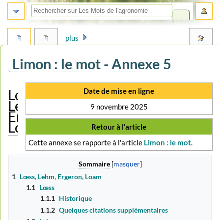
plus
Limon : le mot - Annexe 5
Aller
Aller
Date de mise en ligne
Lœss,
à
à
Lehm,
9 novembre 2025
la
la
Ergeron,
navigation
recherche
Loam
Retour à l'article
Cette annexe se rapporte à l'article
Limon : le mot
.
Sommaire
1
Lœss, Lehm, Ergeron, Loam
1.1
Lœss
1.1.1
Historique
1.1.2
Quelques citations supplémentaires