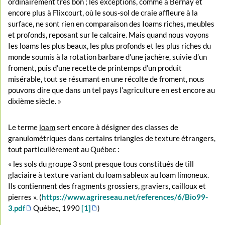
ordinairement très bon ; les exceptions, comme à Bernay et
encore plus à Flixcourt, où le sous-sol de craie affleure à la
surface, ne sont rien en comparaison des Ioams riches, meubles
et profonds, reposant sur le calcaire. Mais quand nous voyons
Ies loams les plus beaux, les plus profonds et les plus riches du
monde soumis à la rotation barbare d’une jachère, suivie d’un
froment, puis d’une recette de printemps d’un produit
misérable, tout se résumant en une récolte de froment, nous
pouvons dire que dans un tel pays l’agriculture en est encore au
dixième siècle. »
Le terme
loam
sert encore à désigner des classes de
granulométriques dans certains triangles de texture étrangers,
tout particulièrement au Québec :
« les sols du groupe 3 sont presque tous constitués de till
glaciaire à texture variant du loam sableux au loam limoneux.
Ils contiennent des fragments grossiers, graviers, cailloux et
pierres ». (
https://www.agrireseau.net/references/6/Bio99-
3.pdf
Québec, 1990
[1]
)