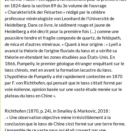
en 1824 dans la section 89 du 3e volume de l’ouvrage
« Charakteristik der Felsarten » rédigé par le célèbre
professeur minéralogiste von Leonhard de l’Université de
Heidelberg. Dans ce livre, le sédiment rouge et jaune de
Heidelberg a été décrit pour la première fois (…) comme une
poussière tendre et fragile composée de quartz, de feldspath,
de mica et d’autres minéraux. » Quant à leur origine : « Lyell a
avancé la théorie de l’origine fluviale du lœss et a vérifié sa
théorie en étendant les zones étudiées aux États-Unis. En
1866, Pumpelly, le premier géologue étranger enquêtant sur le
lœss chinois, met en avant la formation lacustre du lœss.
L’hypothèse de Pumpelly a été rapidement contestée en 1870
par F. von Richthofen, qui pensait que le lœss s’était formé par
voie éolienne, opinion basée sur une vaste étude menée sur le
plateau du lœss en Chine ».
Richthofen (1870, p. 24),
in
Smalley & Markovic, 2018 :
. « Une observation objective mène irrésistiblement à la
conclusion que le lœss de Chine s’est formé sur une terre ferme.
L’ensemble de ce vaste pays qui était couvert par une