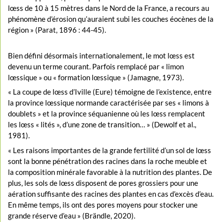
lœss de 10 à 15 mètres dans le Nord de la France, a recours au
phénomène d’érosion qu’auraient subi les couches éocènes de la
région » (Parat, 1896 : 44-45).
Bien défini désormais internationalement, le mot lœss est
devenu un terme courant. Parfois remplacé par « limon
lœssique » ou « formation lœssique » (Jamagne, 1973).
« La coupe de lœss d’Iville (Eure) témoigne de l’existence, entre
la province lœssique normande caractérisée par ses « limons à
doublets » et la province séquanienne où les lœss remplacent
les lœss « lités », d’une zone de transition… » (Dewolf et al.,
1981).
« Les raisons importantes de la grande fertilité d’un sol de lœss
sont la bonne pénétration des racines dans la roche meuble et
la composition minérale favorable à la nutrition des plantes. De
plus, les sols de lœss disposent de pores grossiers pour une
aération suffisante des racines des plantes en cas d’excès d’eau.
En même temps, ils ont des pores moyens pour stocker une
grande réserve d’eau » (Brändle, 2020).