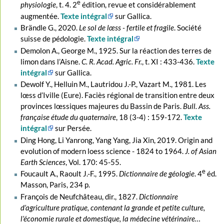
e
physiologie
, t. 4. 2
édition, revue et considérablement
augmentée.
Texte intégral
sur Gallica.
Brändle G., 2020.
Le sol de lœss - fertile et fragile
. Société
suisse de pédologie.
Texte intégral
Demolon A., George M., 1925. Sur la réaction des terres de
limon dans l’Aisne.
C. R. Acad. Agric. Fr.
, t. XI : 433-436.
Texte
intégral
sur Gallica.
Dewolf Y., Helluin M., Lautridou J.-P., Vazart M., 1981. Les
lœss d’Iville (Eure). Faciès régional de transition entre deux
provinces lœssiques majeures du Bassin de Paris.
Bull. Ass.
française étude du quaternaire
, 18 (3-4) : 159-172.
Texte
intégral
sur Persée.
Ding Hong, Li Yanrong, Yang Yang, Jia Xin, 2019. Origin and
evolution of modern loess science - 1824 to 1964.
J. of Asian
Earth Sciences
, Vol. 170: 45-55.
e
Foucault A., Raoult J.-F., 1995.
Dictionnaire de géologie
. 4
éd.
Masson, Paris, 234 p.
François de Neufchâteau, dir., 1827.
Dictionnaire
d’agriculture pratique, contenant la grande et petite culture,
l’économie rurale et domestique, la médecine vétérinaire…