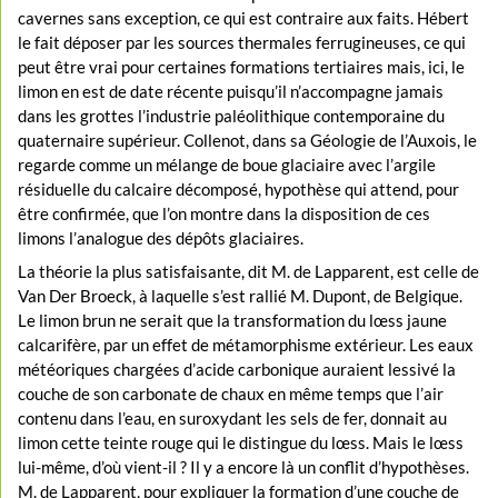
cavernes sans exception, ce qui est contraire aux faits. Hébert
le fait déposer par les sources thermales ferrugineuses, ce qui
peut être vrai pour certaines formations tertiaires mais, ici, le
limon en est de date récente puisqu’il n’accompagne jamais
dans les grottes l’industrie paléolithique contemporaine du
quaternaire supérieur. Collenot, dans sa Géologie de l’Auxois, le
regarde comme un mélange de boue glaciaire avec l’argile
résiduelle du calcaire décomposé, hypothèse qui attend, pour
être confirmée, que l’on montre dans la disposition de ces
limons l’analogue des dépôts glaciaires.
La théorie la plus satisfaisante, dit M. de Lapparent, est celle de
Van Der Broeck, à laquelle s’est rallié M. Dupont, de Belgique.
Le limon brun ne serait que la transformation du lœss jaune
calcarifère, par un effet de métamorphisme extérieur. Les eaux
météoriques chargées d’acide carbonique auraient lessivé la
couche de son carbonate de chaux en même temps que l’air
contenu dans l’eau, en suroxydant les sels de fer, donnait au
limon cette teinte rouge qui le distingue du lœss. Mais le lœss
lui-même, d’où vient-il ? Il y a encore là un conflit d’hypothèses.
M. de Lapparent, pour expliquer la formation d’une couche de