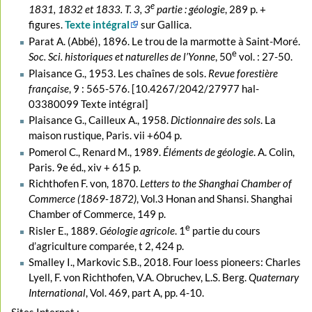
e
1831, 1832 et 1833. T. 3, 3
partie : géologie
, 289 p. +
figures.
Texte intégral
sur Gallica.
Parat A. (Abbé), 1896. Le trou de la marmotte à Saint-Moré.
e
Soc. Sci. historiques et naturelles de l’Yonne
, 50
vol. : 27-50.
Plaisance G., 1953. Les chaînes de sols.
Revue forestière
française
, 9 : 565-576. [10.4267/2042/27977 hal-
03380099 Texte intégral]
Plaisance G., Cailleux A., 1958.
Dictionnaire des sols
. La
maison rustique, Paris. vii +604 p.
Pomerol C., Renard M., 1989.
Éléments de géologie
. A. Colin,
Paris. 9e éd., xiv + 615 p.
Richthofen F. von, 1870.
Letters to the Shanghai Chamber of
Commerce (1869-1872)
, Vol.3 Honan and Shansi. Shanghai
Chamber of Commerce, 149 p.
e
Risler E., 1889.
Géologie agricole
. 1
partie du cours
d’agriculture comparée, t 2, 424 p.
Smalley I., Markovic S.B., 2018. Four loess pioneers: Charles
Lyell, F. von Richthofen, V.A. Obruchev, L.S. Berg.
Quaternary
International
, Vol. 469, part A, pp. 4-10.