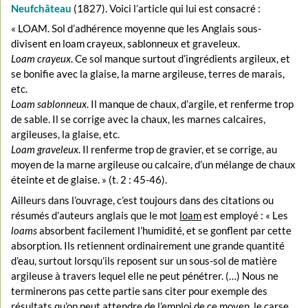
Neufchâteau
(1827). Voici l’article qui lui est consacré :
« LOAM. Sol d’adhérence moyenne que les Anglais sous-
divisent en loam crayeux, sablonneux et graveleux.
Loam crayeux
. Ce sol manque surtout d’ingrédients argileux, et
se bonifie avec la glaise, la marne argileuse, terres de marais,
etc.
Loam sablonneux
. Il manque de chaux, d’argile, et renferme trop
de sable. Il se corrige avec la chaux, les marnes calcaires,
argileuses, la glaise, etc.
Loam graveleux
. Il renferme trop de gravier, et se corrige, au
moyen de la marne argileuse ou calcaire, d’un mélange de chaux
éteinte et de glaise. » (t. 2 : 45-46).
Ailleurs dans l’ouvrage, c’est toujours dans des citations ou
résumés d’auteurs anglais que le mot
loam
est employé : « Les
loams
absorbent facilement l’humidité, et se gonflent par cette
absorption. Ils retiennent ordinairement une grande quantité
d’eau, surtout lorsqu’ils reposent sur un sous-sol de matière
argileuse à travers lequel elle ne peut pénétrer. (…) Nous ne
terminerons pas cette partie sans citer pour exemple des
résultats qu’on peut attendre de l’emploi de ce moyen, le carse