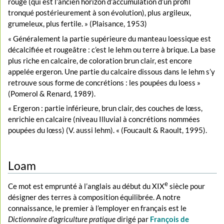
rouge (qui est l’ancien horizon d’accumulation d’un profil
tronqué postérieurement à son évolution), plus argileux,
grumeleux, plus fertile. » (Plaisance, 1953)
« Généralement la partie supérieure du manteau loessique est
décalcifiée et rougeâtre : c’est le lehm ou terre à brique. La base
plus riche en calcaire, de coloration brun clair, est encore
appelée ergeron. Une partie du calcaire dissous dans le lehm s’y
retrouve sous forme de concrétions : les poupées du loess »
(Pomerol & Renard, 1989).
« Ergeron : partie inférieure, brun clair, des couches de lœss,
enrichie en calcaire (niveau Illuvial à concrétions nommées
poupées du lœss) (V. aussi lehm). « (Foucault & Raoult, 1995).
Loam
e
Ce mot est emprunté à l’anglais au début du XIX
siècle pour
désigner des terres à composition équilibrée. A notre
connaissance, le premier à l’employer en français est le
Dictionnaire d’agriculture pratique
dirigé par
François de