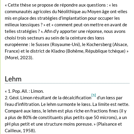
« Cette thèse se propose de répondre aux questions : « les
communautés agricoles du Néolithique au Moyen âge ont-elles
mis en place des stratégies d’implantation pour occuper les
milieux lœssiques ? » et « comment peut-on mettre en avant de
telles stratégies ? ». Afin d’y apporter une réponse, nous avons
choisi trois secteurs au sein de la ceinture des lœss
européenne : le Sussex (Royaume-Uni), le Kochersberg (Alsace,
France) et le district de Kladno (Bohême, République tchèque) »
(Morel, 2023).
Lehm
« 1. Pop. All. : Limon.
[1]
2. Géol. Limon résultant de la décalcification
d’un lœss par
l’eau d’infiltration. Le lehm surmonte le lœss. La limite est nette.
Comparé aux lœss, le lehm est plus riche en fractions fines (il y
a plus de 80% de constituants plus petits que 50 microns), a un
pH plus petit et une structure moins poreuse. » (Plaisance et
Cailleux, 1958).