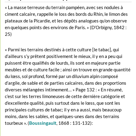
« La masse terreuse du terrain pampéen, avec ses nodules à
ciment calcaire, rappelle le loss des bords du Rhin, le limon des
plateaux de la Picardie, et les dépôts analogues qu’on observe
en quelques points des environs de Paris. » (D’Orbigny, 1842 :
25)
« Parmi les terrains destinés à cette culture [le tabac], qui
d’ailleurs s’y prêtent positivement le mieux, il y en a peu qui
puissent être qualifiés de lourds, ils sont en majeure partie
meubles et de culture facile ; ainsi on trouve en grande quantité
du lœss, sol profond, formé par un diluvium alpin composé
d’argile, de sable et de parties calcaires, dans des proportions
diverses mélangées intimement… » Page 132 : « En résumé,
c’est sur les terres limoneuses de cette dernière catégorie et
d’excellente qualité, puis surtout dans le lœss, que sont les
principales cultures de tabac; il y en a aussi, mais beaucoup
moins, dans les sables, et quelques-unes dans des terrains
tourbeux ». (
Boussingault
, 1868 : 131-132):