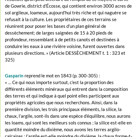
de Gowrie, district d’Écosse, qui contient environ 3000 acres de
sol argileux, loameux, aujourd’hui très riche et qui naguère se
refusait à la culture. Les propriétaires de ces terrains se
réunirent pour poser les bases d’un plan général de
dessèchement; de larges saignées de 15 à 20 pieds de
profondeur, ressemblant à de petits canots et destinées à
conduire les eaux à une rivière voisine, furent ouvertes dans
plusieurs directions. » (Article DESSÈCHEMENT t. 1 : 323 et
325)
Gasparin
reprend le mot en 1843 (p. 300-305) :
« … Ce qui nous importe surtout, c’est la proportion des
différents éléments minéraux qui entrent dans la composition
des terres et qui indique à quel point elles participent aux
propriétés agricoles que nous recherchons. Ainsi, dans la
première division, les trois principaux éléments, la silice, la
chaux, l’argile, sont-ils dans une espèce d’équilibre, nous aurons
les loams, qui sont les meilleurs sols connus ; la silice est-elle en
quantité moindre du dixième, nous avons les terres argilo-
calcaires ; l’argile est-elle moindre du dixième, la chaux forme-t-