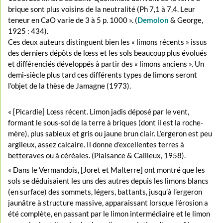
brique sont plus voisins de la neutralité (Ph 7,1 à 7,4. Leur
teneur en CaO varie de 3 à 5 p. 1000 ». (
Demolon
& George,
1925 : 434).
Ces deux auteurs distinguent bien les « limons récents » issus
des derniers dépôts de lœss et les sols beaucoup plus évolués
et différenciés développés à partir des « limons anciens ». Un
demi-siècle plus tard ces différents types de limons seront
l’objet de la thèse de Jamagne (1973).
« [Picardie] Lœss récent. Limon jadis déposé par le vent,
formant le sous-sol de la terre à briques (dont il est la roche-
mère), plus sableux et gris ou jaune brun clair. L’ergeron est peu
argileux, assez calcaire. Il donne d’excellentes terres à
betteraves ou à céréales. (Plaisance & Cailleux, 1958).
« Dans le Vermandois, [Joret et Malterre] ont montré que les
sols se déduisaient les uns des autres depuis les limons blancs
(en surface) des sommets, légers, battants, jusqu’à l’ergeron
jaunâtre à structure massive, apparaissant lorsque l’érosion a
été complète, en passant par le limon intermédiaire et le limon