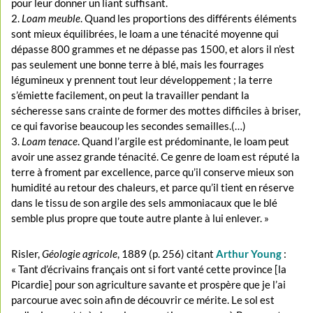
pour leur donner un liant suffisant.
2.
Loam meuble
. Quand les proportions des différents éléments
sont mieux équilibrées, le loam a une ténacité moyenne qui
dépasse 800 grammes et ne dépasse pas 1500, et alors il n’est
pas seulement une bonne terre à blé, mais les fourrages
légumineux y prennent tout leur développement ; la terre
s’émiette facilement, on peut la travailler pendant la
sécheresse sans crainte de former des mottes difficiles à briser,
ce qui favorise beaucoup les secondes semailles.(…)
3.
Loam tenace
. Quand l’argile est prédominante, le loam peut
avoir une assez grande ténacité. Ce genre de loam est réputé la
terre à froment par excellence, parce qu’il conserve mieux son
humidité au retour des chaleurs, et parce qu’il tient en réserve
dans le tissu de son argile des sels ammoniacaux que le blé
semble plus propre que toute autre plante à lui enlever. »
Risler,
Géologie agricole
, 1889 (p. 256) citant
Arthur Young
:
« Tant d’écrivains français ont si fort vanté cette province [la
Picardie] pour son agriculture savante et prospère que je l’ai
parcourue avec soin afin de découvrir ce mérite. Le sol est