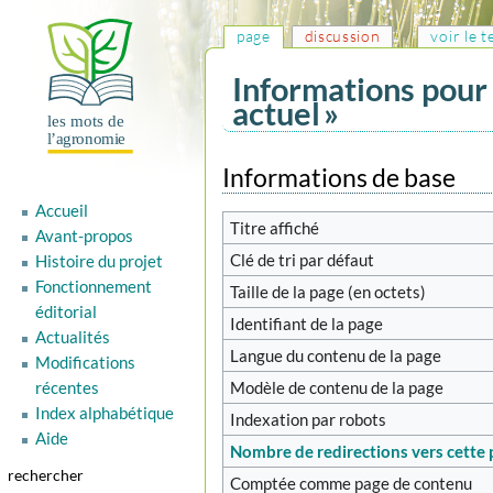
page
discussion
voir le 
Informations pour 
actuel »
Aller
Aller
Informations de base
à
à
Accueil
la
la
Titre affiché
Avant-propos
navigation
recherche
Clé de tri par défaut
Histoire du projet
Fonctionnement
Taille de la page (en octets)
éditorial
Identifiant de la page
Actualités
Langue du contenu de la page
Modifications
Modèle de contenu de la page
récentes
Index alphabétique
Indexation par robots
Aide
Nombre de redirections vers cette
rechercher
Comptée comme page de contenu