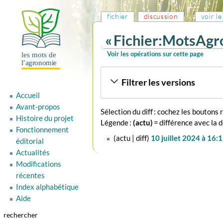
fichier
discussion
voir l
« Fichier:MotsAgro
Voir les opérations sur cette page
Aller
Aller
Filtrer les versions
à
à
la
la
Accueil
navigation
recherche
Avant-propos
Sélection du diff : cochez les boutons
Histoire du projet
Légende :
(actu)
= différence avec la 
Fonctionnement
10
actu
diff
10 juillet 2024 à 16:
éditorial
juillet
A
Actualités
2024
u
Modifications
c
récentes
u
Index alphabétique
n
Aide
r
é
rechercher