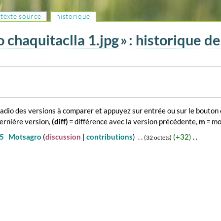
e texte source
historique
 chaquitaclla 1.jpg » : historique d
 radio des versions à comparer et appuyez sur entrée ou sur le bouton 
dernière version,
(diff)
= différence avec la version précédente,
m
= mo
15
‎
Motsagro
discussion
contributions
‎
+32
‎
32 octets