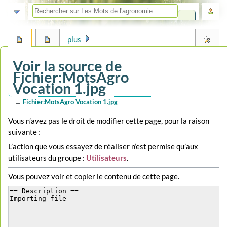
plus
Voir la source de
Fichier:MotsAgro
Vocation 1.jpg
←
Fichier:MotsAgro Vocation 1.jpg
Aller
Aller
Vous n’avez pas le droit de modifier cette page, pour la raison
à
à
suivante :
la
la
L’action que vous essayez de réaliser n’est permise qu’aux
navigation
recherche
utilisateurs du groupe :
Utilisateurs
.
Vous pouvez voir et copier le contenu de cette page.