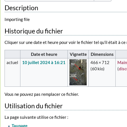
Description
Importing file
Historique du fichier
Cliquer sur une date et heure pour voir le fichier tel qu'il était à c
Date et heure
Vignette
Dimensions
actuel
10 juillet 2024 à 16:21
466 × 712
Main
(60 kio)
(
dis
Vous ne pouvez pas remplacer ce fichier.
Utilisation du fichier
La page suivante utilise ce fichier :
Taupage