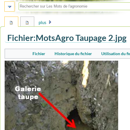
plus
Fichier
:
MotsAgro Taupage 2.jpg
Aller
Aller
Fichier
Historique du fichier
Utilisation du fi
à
à
la
la
navigation
recherche