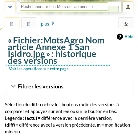
plus
Aide
« Fichier:MotsAgro Nom
article Annexe 1 San
Isidro.jpg » : historique
des versions
Voir les opérations sur cette page
Aller
Aller
Filtrer les versions
à
à
la
la
navigation
recherche
Sélection du diff : cochez les boutons radio des versions à
comparer et appuyez sur entrée ou sur le bouton en bas.
Légende :
(actu)
= différence avec la dernière version,
(diff)
= différence avec la version précédente,
m
= modification
mineure.