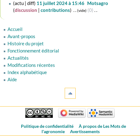
11
actu
diff
11 juillet 2024 à 15:46
‎
Motsagro
juillet
discussion
contributions
‎
0
‎
vide
2024
A
u
Accueil
c
Avant-propos
u
Histoire du projet
n
Fonctionnement éditorial
r
Actualités
é
Modifications récentes
s
u
Index alphabétique
m
Aide
é
d
e
s
m
o
Politique de confidentialité
À propos de Les Mots de
d
l'agronomie
Avertissements
i