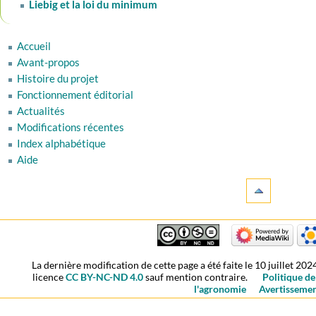
Liebig et la loi du minimum
Accueil
Avant-propos
Histoire du projet
Fonctionnement éditorial
Actualités
Modifications récentes
Index alphabétique
Aide
La dernière modification de cette page a été faite le 10 juillet 202
licence
CC BY-NC-ND 4.0
sauf mention contraire.
Politique de
l'agronomie
Avertisseme