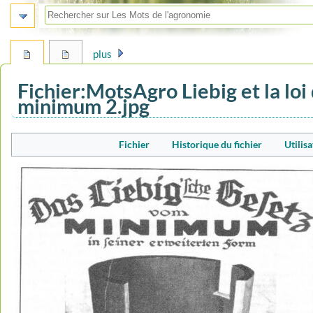
plus
Fichier
:
MotsAgro Liebig et la loi
minimum 2.jpg
Aller
Aller
Fichier
Historique du fichier
Utilisa
à
à
la
la
navigation
recherche