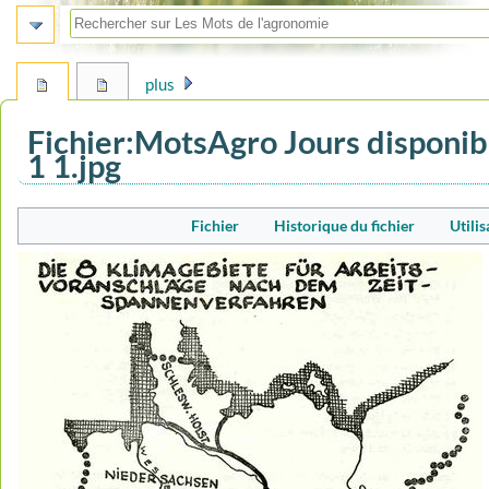
plus
Fichier
:
MotsAgro Jours disponi
1 1.jpg
Aller
Aller
Fichier
Historique du fichier
Utilis
à
à
la
la
navigation
recherche