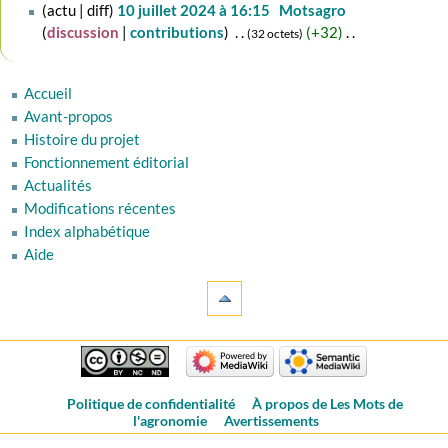
10
actu
diff
10 juillet 2024 à 16:15
‎
Motsagro
juillet
discussion
contributions
‎
+32
‎
32 octets
2024
A
u
Accueil
c
Avant-propos
u
Histoire du projet
n
Fonctionnement éditorial
r
Actualités
é
Modifications récentes
s
u
Index alphabétique
m
Aide
é
d
e
s
m
o
Politique de confidentialité
À propos de Les Mots de
d
l'agronomie
Avertissements
i