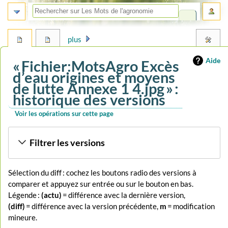
plus
Aide
« Fichier:MotsAgro Excès
d’eau origines et moyens
de lutte Annexe 1 4.jpg » :
historique des versions
Voir les opérations sur cette page
Aller
Aller
Filtrer les versions
à
à
la
la
navigation
recherche
Sélection du diff : cochez les boutons radio des versions à
comparer et appuyez sur entrée ou sur le bouton en bas.
Légende :
(actu)
= différence avec la dernière version,
(diff)
= différence avec la version précédente,
m
= modification
mineure.