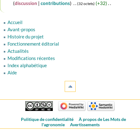
juillet
discussion
contributions
‎
+32
‎
32 octets
2024
A
u
Accueil
c
Avant-propos
u
Histoire du projet
n
Fonctionnement éditorial
r
Actualités
é
Modifications récentes
s
u
Index alphabétique
m
Aide
é
d
e
s
m
o
Politique de confidentialité
À propos de Les Mots de
d
l'agronomie
Avertissements
i
f