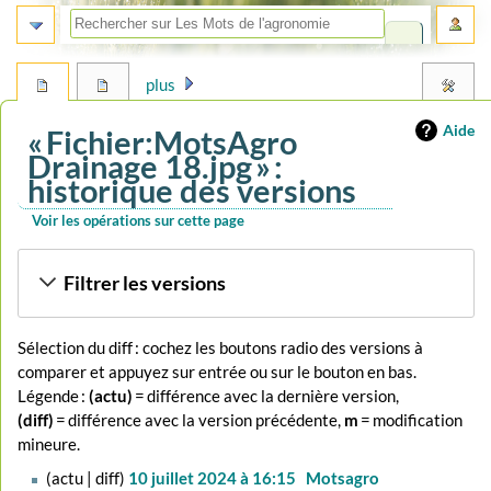
plus
Aide
« Fichier:MotsAgro
Drainage 18.jpg » :
historique des versions
Voir les opérations sur cette page
Aller
Aller
Filtrer les versions
à
à
la
la
navigation
recherche
Sélection du diff : cochez les boutons radio des versions à
comparer et appuyez sur entrée ou sur le bouton en bas.
Légende :
(actu)
= différence avec la dernière version,
(diff)
= différence avec la version précédente,
m
= modification
mineure.
10
actu
diff
10 juillet 2024 à 16:15
‎
Motsagro