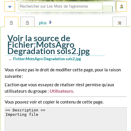
plus
Voir la source de
Fichier:MotsAgro
Degradation sols2.jpg
←
Fichier:MotsAgro Degradation sols2.jpg
Aller
Aller
Vous n’avez pas le droit de modifier cette page, pour la raison
à
à
suivante :
la
la
L’action que vous essayez de réaliser n’est permise qu’aux
navigation
recherche
utilisateurs du groupe :
Utilisateurs
.
Vous pouvez voir et copier le contenu de cette page.