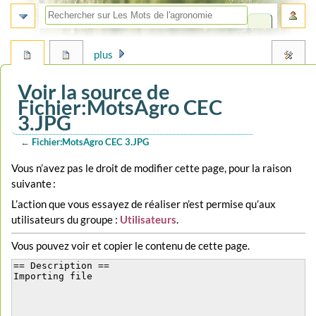
plus
Voir la source de
Fichier:MotsAgro CEC
3.JPG
←
Fichier:MotsAgro CEC 3.JPG
Aller
Aller
Vous n’avez pas le droit de modifier cette page, pour la raison
à
à
suivante :
la
la
L’action que vous essayez de réaliser n’est permise qu’aux
navigation
recherche
utilisateurs du groupe :
Utilisateurs
.
Vous pouvez voir et copier le contenu de cette page.