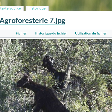
e texte source
historique
groforesterie 7.jpg
Fichier
Historique du fichier
Utilisation du fichier