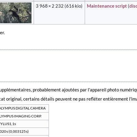
3 968 × 2 232
(616 kio)
Maintenance script
(
dis
er.
supplémentaires, probablement ajoutées par l'appareil photo numérique
état original, certains détails peuvent ne pas refléter entièrement l'i
OLYMPUS DIGITAL CAMERA
LYMPUS IMAGING CORP.
TYLUS1,1s
320 s (0,003125 s)