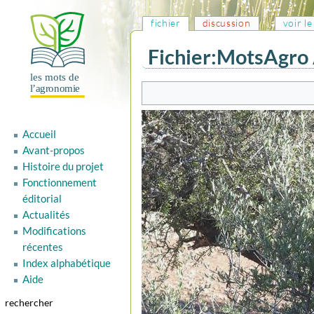
fichier
discussion
voir l
Fichier
:
MotsAgro A
Aller
Aller
à
à
la
la
Accueil
navigation
recherche
Avant-propos
Histoire du projet
Fonctionnement
éditorial
Actualités
Modifications
récentes
Index alphabétique
Aide
rechercher