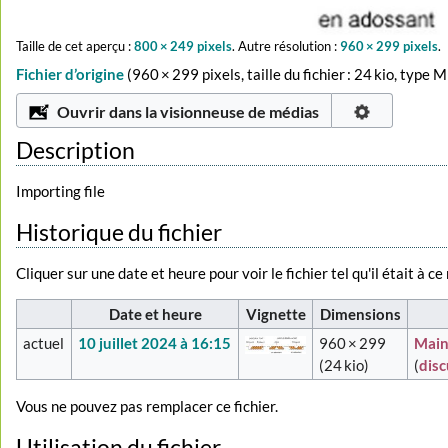
Taille de cet aperçu :
800 × 249 pixels
.
Autre résolution :
960 × 299 pixels
.
Fichier d’origine
‎
(960 × 299 pixels, taille du fichier : 24 kio, type 
Ouvrir dans la visionneuse de médias
Description
Importing file
Historique du fichier
Cliquer sur une date et heure pour voir le fichier tel qu'il était à c
Date et heure
Vignette
Dimensions
actuel
10 juillet 2024 à 16:15
960 × 299
Main
(24 kio)
(
dis
Vous ne pouvez pas remplacer ce fichier.
Utilisation du fichier