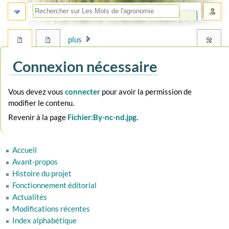
plus
Connexion nécessaire
Aller
Aller
Vous devez vous
connecter
pour avoir la permission de
à
à
modifier le contenu.
la
la
Revenir à la page
Fichier:By-nc-nd.jpg
.
navigation
recherche
Accueil
Avant-propos
Histoire du projet
Fonctionnement éditorial
Actualités
Modifications récentes
Index alphabétique