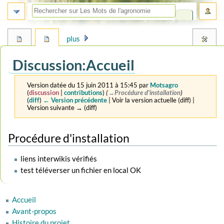
plus
Discussion
:
Accueil
Version datée du 15 juin 2011 à 15:45 par
Motsagro
(
discussion
|
contributions
)
(
→‎Procédure d'installation
)
(
diff
)
← Version précédente
| Voir la version actuelle (diff) |
Version suivante → (diff)
Aller
Aller
Procédure d'installation
à
à
la
la
liens interwikis vérifiés
navigation
recherche
test téléverser un fichier en local OK
Accueil
Avant-propos
Histoire du projet