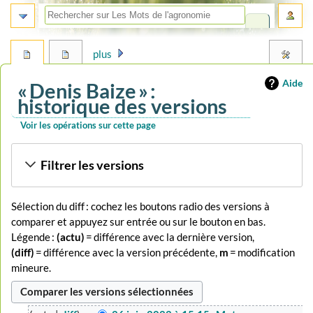
plus
Aide
« Denis Baize » :
historique des versions
Voir les opérations sur cette page
Aller
Aller
Filtrer les versions
à
à
la
la
navigation
recherche
Sélection du diff : cochez les boutons radio des versions à
comparer et appuyez sur entrée ou sur le bouton en bas.
Légende :
(actu)
= différence avec la dernière version,
(diff)
= différence avec la version précédente,
m
= modification
mineure.
26