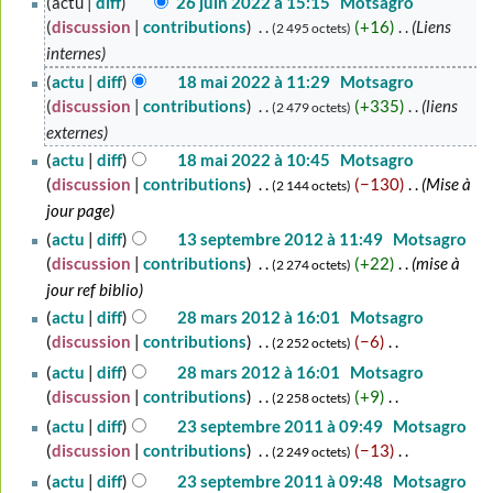
actu
diff
26 juin 2022 à 15:15
‎
Motsagro
juin
discussion
contributions
‎
+16
‎
Liens
2 495 octets
2022
internes
18
actu
diff
18 mai 2022 à 11:29
‎
Motsagro
mai
discussion
contributions
‎
+335
‎
liens
2 479 octets
2022
externes
actu
diff
18 mai 2022 à 10:45
‎
Motsagro
discussion
contributions
‎
−130
‎
Mise à
2 144 octets
jour page
13
actu
diff
13 septembre 2012 à 11:49
‎
Motsagro
septembre
discussion
contributions
‎
+22
‎
mise à
2 274 octets
2012
jour ref biblio
28
actu
diff
28 mars 2012 à 16:01
‎
Motsagro
mars
discussion
contributions
‎
−6
‎
2 252 octets
2012
A
actu
diff
28 mars 2012 à 16:01
‎
Motsagro
u
discussion
contributions
‎
+9
‎
2 258 octets
c
A
23
actu
diff
23 septembre 2011 à 09:49
‎
Motsagro
u
u
septembre
discussion
contributions
‎
−13
‎
2 249 octets
n
c
2011
A
actu
diff
23 septembre 2011 à 09:48
‎
Motsagro
r