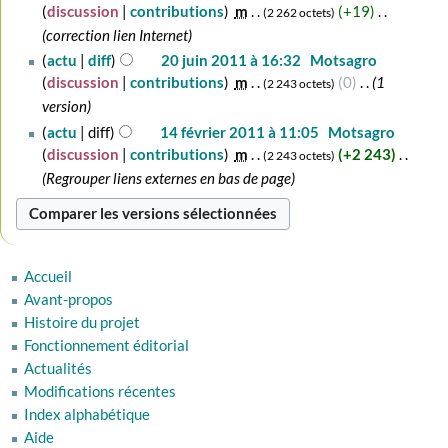
u
u
discussion
contributions
‎
m
+19
‎
2 262 octets
é
n
c
correction lien Internet
s
r
u
20
actu
diff
20 juin 2011 à 16:32
‎
Motsagro
u
é
n
juin
discussion
contributions
‎
m
0
‎
1
m
2 243 octets
s
r
2011
é
version
u
é
d
14
actu
diff
14 février 2011 à 11:05
‎
Motsagro
m
s
e
février
discussion
contributions
‎
m
+2 243
‎
é
2 243 octets
u
s
2011
d
Regrouper liens externes en bas de page
m
m
e
é
o
s
d
d
m
e
i
o
s
Accueil
f
d
m
Avant-propos
i
i
o
Histoire du projet
c
f
d
Fonctionnement éditorial
a
i
i
Actualités
t
c
f
Modifications récentes
i
a
i
o
Index alphabétique
t
c
n
Aide
i
a