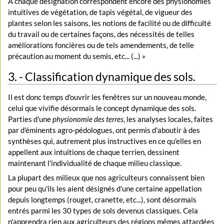
À chaque désignation correspondent encore des physionomies
intuitives de végétation, de tapis végétal, de vigueur des
plantes selon les saisons, les notions de facilité ou de difficulté
du travail ou de certaines façons, des nécessités de telles
améliorations foncières ou de tels amendements, de telle
précaution au moment du semis, etc... (...) »
3. - Classification dynamique des sols.
Il est donc temps d'ouvrir les fenêtres sur un nouveau monde,
celui que vivifie désormais le concept dynamique des sols.
Parties d'une
physionomie des terres
, les analyses locales, faites
par d'éminents agro-pédologues, ont permis d'aboutir à des
synthèses qui, autrement plus instructives en ce qu'elles en
appellent aux intuitions de chaque terrien, dessinent
maintenant l'individualité de chaque milieu classique.
La plupart des milieux que nos agriculteurs connaissent bien
pour peu qu'ils les aient désignés d'une certaine appellation
depuis longtemps (rouget, cranette, etc...), sont désormais
entrés parmi les 30 types de sols devenus classiques. Cela
n'apprendra rien aux agriculteurs des régions mêmes attardées