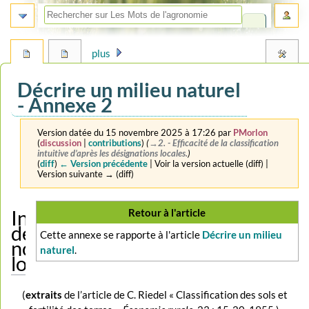
plus
Décrire un milieu naturel
- Annexe 2
Version datée du 15 novembre 2025 à 17:26 par
PMorlon
(
discussion
|
contributions
)
(
→‎2. - Efficacité de la classification
intuitive d’après les désignations locales.
)
(
diff
)
← Version précédente
| Voir la version actuelle (diff) |
Version suivante → (diff)
Aller
Aller
Retour à l'article
Intérêt
à
à
des
Cette annexe se rapporte à l'article
Décrire un milieu
la
la
nomenclatures
naturel
.
navigation
recherche
locales
(
extraits
de l’article de C. Riedel « Classification des sols et