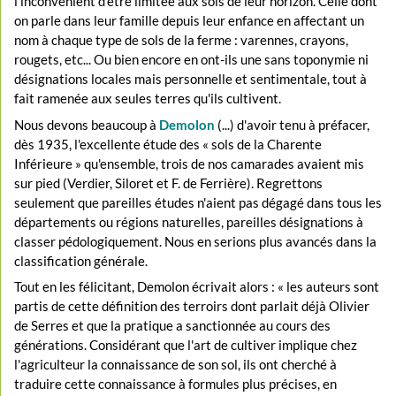
l'inconvénient d'être limitée aux sols de leur horizon. Celle dont
on parle dans leur famille depuis leur enfance en affectant un
nom à chaque type de sols de la ferme : varennes, crayons,
rougets, etc... Ou bien encore en ont-ils une sans toponymie ni
désignations locales mais personnelle et sentimentale, tout à
fait ramenée aux seules terres qu'ils cultivent.
Nous devons beaucoup à
Demolon
(...) d'avoir tenu à préfacer,
dès 1935, l'excellente étude des « sols de la Charente
Inférieure » qu'ensemble, trois de nos camarades avaient mis
sur pied (Verdier, Siloret et F. de Ferrière). Regrettons
seulement que pareilles études n'aient pas dégagé dans tous les
départements ou régions naturelles, pareilles désignations à
classer pédologiquement. Nous en serions plus avancés dans la
classification générale.
Tout en les félicitant, Demolon écrivait alors : « les auteurs sont
partis de cette définition des terroirs dont parlait déjà Olivier
de Serres et que la pratique a sanctionnée au cours des
générations. Considérant que l'art de cultiver implique chez
l'agriculteur la connaissance de son sol, ils ont cherché à
traduire cette connaissance à formules plus précises, en