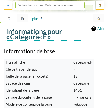
plus
Aide
Informations pour
« Catégorie:F »
Aller
Aller
Informations de base
à
à
la
la
Titre affiché
Catégorie:F
navigation
recherche
Clé de tri par défaut
F
Taille de la page (en octets)
13
Espace de noms
Catégorie
Identifiant de la page
1451
Langue du contenu de la page
fr - français
Modèle de contenu de la page
wikicode