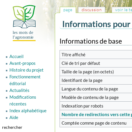
page
discussion
voir le 
Informations pour
Aller
Aller
Informations de base
à
à
la
la
Titre affiché
Accueil
navigation
recherche
Clé de tri par défaut
Avant-propos
Histoire du projet
Taille de la page (en octets)
Fonctionnement
Identifiant de la page
éditorial
Langue du contenu de la page
Actualités
Modifications
Modèle de contenu de la page
récentes
Indexation par robots
Index alphabétique
Nombre de redirections vers cette
Aide
Comptée comme page de contenu
rechercher