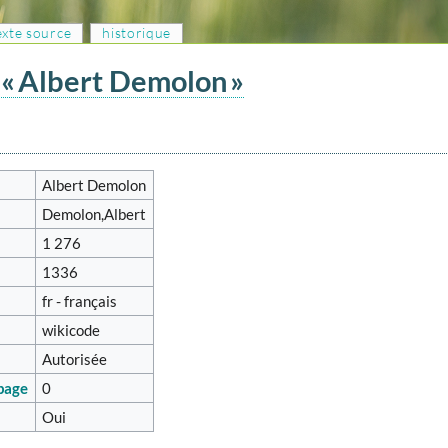
texte source
historique
 « Albert Demolon »
Albert Demolon
Demolon,Albert
1 276
1336
fr - français
wikicode
Autorisée
 page
0
Oui