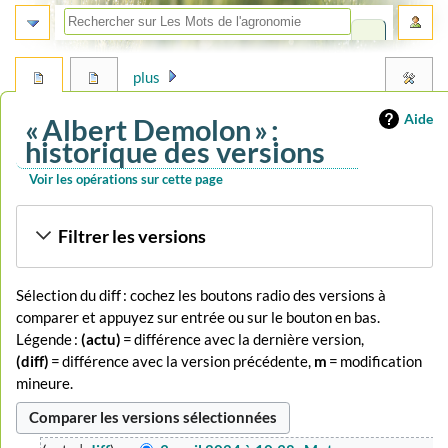
plus
Aide
« Albert Demolon » :
historique des versions
Voir les opérations sur cette page
Aller
Aller
Filtrer les versions
à
à
la
la
navigation
recherche
Sélection du diff : cochez les boutons radio des versions à
comparer et appuyez sur entrée ou sur le bouton en bas.
Légende :
(actu)
= différence avec la dernière version,
(diff)
= différence avec la version précédente,
m
= modification
mineure.
3