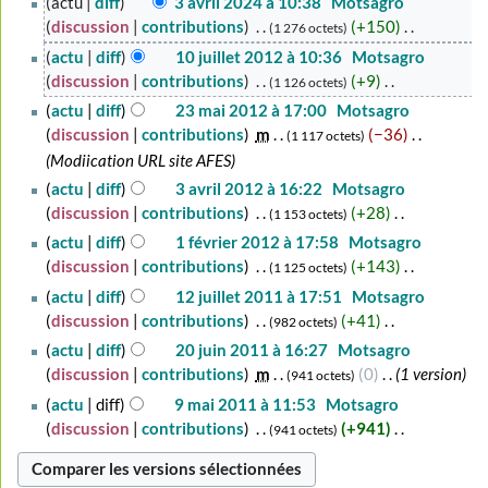
actu
diff
3 avril 2024 à 10:38
‎
Motsagro
avril
discussion
contributions
‎
+150
‎
1 276 octets
2024
A
10
actu
diff
10 juillet 2012 à 10:36
‎
Motsagro
u
juillet
discussion
contributions
‎
+9
‎
1 126 octets
c
2012
A
23
actu
diff
23 mai 2012 à 17:00
‎
Motsagro
u
u
mai
discussion
contributions
‎
m
−36
‎
1 117 octets
n
c
2012
Modiication URL site AFES
r
u
3
actu
diff
3 avril 2012 à 16:22
‎
Motsagro
é
n
avril
discussion
contributions
‎
+28
‎
1 153 octets
s
r
2012
A
1
actu
diff
1 février 2012 à 17:58
‎
Motsagro
u
é
u
février
discussion
contributions
‎
+143
‎
m
1 125 octets
s
c
2012
é
A
12
actu
diff
12 juillet 2011 à 17:51
‎
Motsagro
u
u
d
u
juillet
discussion
contributions
‎
+41
‎
m
982 octets
n
e
c
2011
é
A
20
actu
diff
20 juin 2011 à 16:27
‎
Motsagro
r
s
u
d
u
juin
discussion
contributions
‎
m
0
‎
1 version
941 octets
é
m
n
e
c
2011
9
actu
diff
9 mai 2011 à 11:53
‎
Motsagro
s
o
r
s
u
mai
discussion
contributions
‎
+941
‎
u
941 octets
d
é
m
n
2011
m
A
i
s
o
r
é
u
f
u