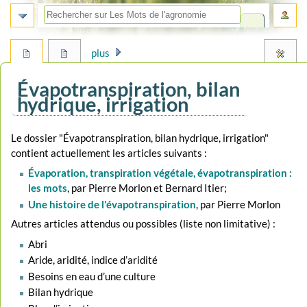
plus
Évapotranspiration, bilan
hydrique, irrigation
Aller
Aller
Le dossier "Évapotranspiration, bilan hydrique, irrigation"
à
à
contient actuellement les articles suivants :
la
la
Évaporation, transpiration végétale, évapotranspiration :
navigation
recherche
les mots
, par Pierre Morlon et Bernard Itier;
Une histoire de l'évapotranspiration
, par Pierre Morlon
Autres articles attendus ou possibles (liste non limitative) :
Abri
Aride, aridité, indice d’aridité
Besoins en eau d’une culture
Bilan hydrique